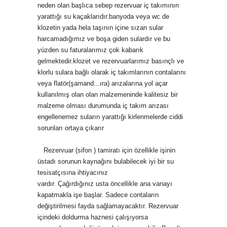
neden olan başlıca sebep rezervuar iç takımının
yarattığı su kaçaklarıdır.banyoda veya wc de
klozetin yada hela taşının içine sızan sular
harcamadığımız ve boşa giden sulardır ve bu
yüzden su faturalarımız çok kabarık
gelmektedir.klozet ve rezervuarlarımız basınçlı ve
klorlu sulara bağlı olarak iç takımlarının contalarını
veya flatör(şamand
...
ıra) arızalarına yol açar
kullanılmış olan olan malzemeninde kalitesiz bir
malzeme olması durumunda iç takım arızası
engellenemez suların yarattığı kirlenmelerde ciddi
sorunları ortaya çıkarır
Rezervuar (sifon ) tamiratı için özellikle işinin
üstadı sorunun kaynağını bulabilecek iyi bir su
tesisatçısına ihtiyacınız
vardır. Çağırdığınız usta öncellikle ana vanayı
kapatmakla işe başlar. Sadece contaların
değiştirilmesi fayda sağlamayacaktır. Rezervuar
içindeki doldurma haznesi çalışıyorsa