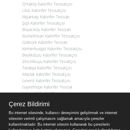
.Ortaköy Kalorifer Tesisatçısı
.Ulus Kalorifer Tesisatçısı
.Nişantaşı Kalorifer Tesisatı
.Şişli Kalorifer Tesisatçısı
.Boyacıköy Kalorifer Tesisatı
.Rumelihisarı Kalorifer Tesisatçısı
.Göktürk Kalorifer Tesisatı
.Kemerburgaz Kalorifer Tesisatçısı
.Beylikdüzü Kalorifer Tesisatçısı
.Zincirlikuyu Kalorifer Tesiatçısı
.Tarabya Kalorifer Tesisatçısı
.Maslak Kalorifer Tesisatçısı
.Levent Kalorifer Tesisatçısı
.Gayrettepe Kalorifer Tesisat
.İstinye Kalorifer Tesisatçısı
.Arnavutköy Kalorifer Tesisatçısı
Çerez Bildirimi
.Maçka Kalorifer Tesisatçısı
.Kumburgaz Kalorifer Tesisatçısı
Bu internet sitesinde, kullanıcı deneyimini geliştirmek ve internet
.Fulya Kalorifer Tesisatı
sitesinin verimli çalışmasını sağlamak amacıyla çerezler
kullanılmaktadır. Bu internet sitesini kullanarak bu çerezlerin
.Teşvikiye Kalorifer Tesisatçısı