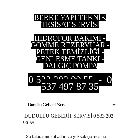
BERKE YAPI TEKNİK
TESİSAT SERVİSİ
HİDROFOR BAKIMI -
GÖMME REZERVUAR -
PETEK TEMİZLİĞİ -
GENLEŞME TANKI -
DALGIÇ POMPA
0 533 202 90 55 - 0
537 497 87 35
DUDULLU GEBERİT SERVİSİ 0 533 202
90 55
Su faturasını kabartan ve yüksek gelmesine