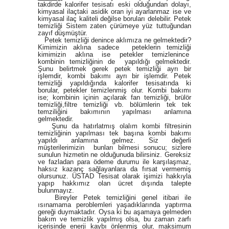
takdirde kalorifer tesisatı eski olduğundan dolayı,
kimyasal ilaçtaki asidik oran iyi ayarlanmaz ise ve
kimyasal ilaç kaliteli değilse boruları delebilir. Petek
temizliği Sistem zaten çürümeye yüz tuttuğundan
zayıf düşmüştür.
Petek temizliği denince aklımıza ne gelmektedir?
Kimimizin aklına sadece peteklerin temizliği
kimimizin aklına ise petekler temizlenince
kombinin temizliğinin de yapıldığı gelmektedir.
Şunu belirtmek gerek petek temizliği ayrı bir
işlemdir, kombi bakımı ayrı bir işlemdir. Petek
temizliği yapıldığında kalorifer tesisatında ki
borular, petekler temizlenmiş olur. Kombi bakımı
ise; kombinin içinin açılarak fan temizliği, brülör
temizliği,filtre temizliği vb. bölümlerin tek tek
temziliğini bakımının yapılması anlamına
gelmektedir.
Şunu da hatırlatmış olalım kombi filtresinin
temizliğinin yapılması tek başına kombi bakımı
yapıldı anlamına gelmez. Siz değerli
müşterilerimizin bunları bilmesi sonucu; sizlere
sunulun hizmetin ne olduğunuda bilirsiniz. Gereksiz
ve fazladan para ödeme durumu ile karşılaşmaz,
haksız kazanç sağlayanlara da fırsat vermemiş
olursunuz. ÜSTAD Tesisat olarak işimizi hakkıyla
yapıp hakkımız olan ücret dışında talepte
bulunmayız.
Bireyler Petek temizliğini genel itibari ile
ısınamama peroblemleri yaşadıklarında yaptırma
gereği duymaktadır. Oysa ki bu aşamaya gelmeden
bakım ve temizlik yapılmış olsa, bu zaman zarfı
içerisinde enerji kaybı önlenmiş olur, maksimum