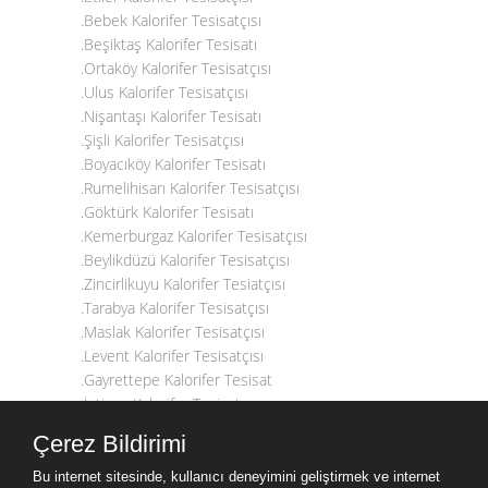
.Bebek Kalorifer Tesisatçısı
.Beşiktaş Kalorifer Tesisatı
.Ortaköy Kalorifer Tesisatçısı
.Ulus Kalorifer Tesisatçısı
.Nişantaşı Kalorifer Tesisatı
.Şişli Kalorifer Tesisatçısı
.Boyacıköy Kalorifer Tesisatı
.Rumelihisarı Kalorifer Tesisatçısı
.Göktürk Kalorifer Tesisatı
.Kemerburgaz Kalorifer Tesisatçısı
.Beylikdüzü Kalorifer Tesisatçısı
.Zincirlikuyu Kalorifer Tesiatçısı
.Tarabya Kalorifer Tesisatçısı
.Maslak Kalorifer Tesisatçısı
.Levent Kalorifer Tesisatçısı
.Gayrettepe Kalorifer Tesisat
.İstinye Kalorifer Tesisatçısı
.Arnavutköy Kalorifer Tesisatçısı
Çerez Bildirimi
.Maçka Kalorifer Tesisatçısı
.Kumburgaz Kalorifer Tesisatçısı
Bu internet sitesinde, kullanıcı deneyimini geliştirmek ve internet