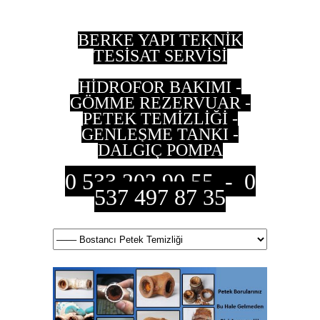
BERKE YAPI TEKNİK
TESİSAT SERVİSİ
HİDROFOR BAKIMI -
GÖMME REZERVUAR -
PETEK TEMİZLİĞİ -
GENLEŞME TANKI -
DALGIÇ POMPA
0 533 202 90 55 - 0
537 497 87 35