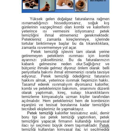
Yüksek gelen doğalgaz faturalarına rağmen
ısınamadığınızı hissediyorsanız, soğuk kış
günlerinin vazgeçilmezi olan kombi ve kaloriferin
yeterince ısı vermesini istiyorsanız petek
temizliğini ihmal etmemeniz gerekmektedir.
Petekleriniz zamanla kireçlenmeye, içlerinde
tortular biriktirmeye başlar bu da tıkanıklıklara,
zamanla ısıvermemeye yol açar.
Petek temizliği işlevini tam olarak yerine
getiremeyen peteklerin ısınması için kombi
ayarınızı yükseltirsiniz. Bu da faturalarınızın
kabarık gelmesine neden olur.Sağlığınız ve
bütçeniz ihmale gelmez diyoruz önlem olarak belli
periyotlarla bakımı ihmal etmemenizi ısrarla tavsiye
ediyoruz.
Petek temizliği
ödediğimiz faturanın
hakkını almak, yeterince ısınmak hepimizin hakkı.
Tasarruf ederek ısınmalıyım diyorsanız kalorifer,
kombi ve peteklerinizin bakımını, onarımını düzenli
olarak yaptırmalı, kireç, sutaşı tıkanıklıklarını
temizleme kimyasalıyla uzman kişiler tarafından
açılmalıdır. Hem peteklerinizi hem de kombinizin
eşanjörü ve tesisat borularına kadar temizliğini
tecrübeli ekiplerimiz ile yapmaktayız.
Petek temizliği
kalorifer tesisatınız eski, demir
boru tipi ise petek temiziği yaptırırken, petek
temizliğini yapacak firmanın kullandığı kimyasal
ilacı iyi seçmesi büyük önem taşımaktadır.
Petek
temizliği
kullanılan kimyasal ilaç iyi seçilmediği