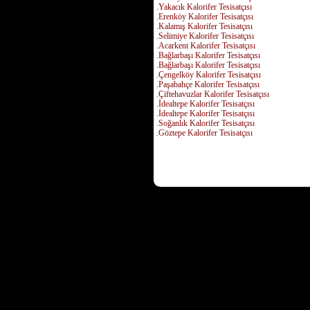
.Yakacık Kalorifer Tesisatçısı
.Erenköy Kalorifer Tesisatçısı
.Kalamış Kalorifer Tesisatçısı
.Selimiye Kalorifer Tesisatçısı
.Acarkent Kalorifer Tesisatçısı
.Bağlarbaşı Kalorifer Tesisatçısı
.Bağlarbaşı Kalorifer Tesisatçısı
.Çengelköy Kalorifer Tesisatçısı
.Paşabahçe Kalorifer Tesisatçısı
.Çiftehavuzlar Kalorifer Tesisatçısı
.İdealtepe Kalorifer Tesisatçısı
.İdealtepe Kalorifer Tesisatçısı
.Soğanlık Kalorifer Tesisatçısı
.Göztepe Kalorifer Tesisatçısı