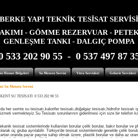
BERKE YAPI TEKNİK TESİSAT SERVİS
AKIMI - GÖMME REZERVUAR - PETEK 
GENLEŞME TANKI - DALGIÇ POMPA
0 533 202 90 55 - 0 537 497 87 3
si Hizmet Bölgeleri
Su Motoru Servisi
Vitra Servisleri
Geberit Servisleri
nt Su Motoru Servisi
NT SU TESİSATI 0 533 202 90 55
da her semte su tesisatı,kalorifer tesisatı,doğalgaz tesisatı,hidrofor tesisatı i
hizmeti vermekteyiz.Su Tesisatı sorunlarının giderilmesi için size bir telefon k
.
kanik tesisat sistemlerinde kullanılan borular çelik borular, bakır borular ve p
olarak üç gruba ayrılabilir. Türkiye'de tesisat sistemlerinde genelde çelik borula
 artan oranda pazar payına sahip olmak üzere, plastik borular ve daha az ora