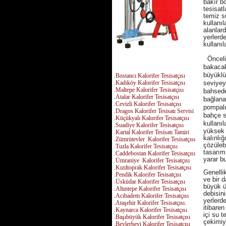
bakır bo
tesisat
temiz su
kullanı
alanlard
yerlerde
kullanıl
Öncelik
bakacak
büyüklü
.Bostancı Kalorifer Tesisatçısı
.Kadıköy Kalorifer Tesisatçısı
seviyeyi
.Maltepe Kalorifer Tesisatçısı
bahsede
.
Atalar Kalorifer Tesisatçısı
bağlana
.Cevizli Kalorifer Tesisatçısı
pompalı 
.Dragos Kalorifer Tesisatı Servisi
bahçe s
.
Küçükyalı Kalorifer Tesisatçısı
kullanıla
.
Suadiye Kalorifer Tesisatçısı
yüksek 
.Kartal Kalorifer Tesisatı Tamiri
kalınlığ
.
Zümrütevler Kalorifer Tesisatçısı
çözülebi
.Tuzla Kalorifer Tesisatçısı
tasarım
.
Caddebostan Kalorifer Tesisatçısı
yarar b
.Ümraniye Kalorifer Tesisatçısı
.Kızıltoprak Kalorifer Tesisatçısı
Genelli
.Pendik Kalorifer Tesisatçısı
ve bir d
.Üsküdar Kalorifer Tesisatçısı
büyük ü
.Altıntepe Kalorifer Tesisatçısı
debisin
.Acıbadem Kalorifer Tesisatçısı
yerlerde
.Ataşehir Kalorifer Tesisatçısı
.
itibaren
.
Kaynarca Kalorifer Tesisatçısı
içi su 
.Başıbüyük Kalorifer Tesisatçısı
çekimiy
.Beylerbeyi Kalorifer Tesisatçısı