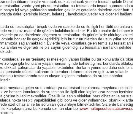
se ordan itibaren başlar ve sıcak su kullanılacak yerlere tesisatı çekilir.Dairel
vc tesisatları vardır yani pis su tesisatları bu tesisatlarda inşaat aşamasında 
n banyo içi veya şaftlardan anakolon çekilir ve çatallarla dairelere gider hattı b
rdanda daire içersinde klozet, helataşı, lavobolar,küvetler v.s giderleri bağlanı
larda su tesisatçıları birçok evde ve dairelerde su ile ilgili her türlü sorunlara
rede ve en az masraf ile çözüm bulabilmektedirler. Bu tür konular ile beraber i
 evlerde ya da dairelerde döşenen su tesisatları da günümüzde oldukça kaliteli
ömürlü borular ile gerçekleştirildiği için bu tür ürünlerden de uzun yıllar soru
nmamızda sağlanmaktadır. Evlerde veya konutlara gelen temiz su tesisatları i
kullanılan ve diğer adı ile pis suyun giderildiği su tesisatları ise farklı şekilde
ktedir.
 konularda ise
su tesisatçısı
mesleğini yapan kişiler bu tür konularda da tık
iye zorluğu gibi konuların yaşanmaması içinde bahsettiğimiz konularda oldukç
ve dikkatli çalışmalar da yapabilmektedirler. Bunların yerine ise daha eski bin
n içerisinde sürekli kullanım ile beraber deforme olan ve çok uzun yıllardır
ılan su tesisatlarında sorun oluşan kişilerin imdadına da su tesisatçıları
ktedir.
da meydana gelen su sızıntıları ya da tesisat borularında meydana gelebile
ık ve benzeri konularda da su tesisatı ile ilgili olan kişiler kısa zaman içerisi
a çözüm bulabilmektedirler. Özellik ile sahip oldukları bazı cihazlar ile su sızı
ularda nokta tespiti yapabildikleri gibi boru ve gider yollarındaki tıkanıklıklard
rede özel cihazlar ile bu sorunları çözümleye bilmektedirler. Sizlerde bahsetti
r ile karşılaşırsanız bu konuda uzman olan biz
www.maltepesutesisatiservisi
labilirs