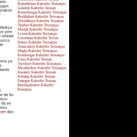
erin
.Rumelihisarı Kalorifer Tesisatçısı
uygun
.Göktürk Kalorifer Tesisatı
ırakılır
.Kemerburgaz Kalorifer Tesisatçısı
r
.Beylikdüzü Kalorifer Tesisatçısı
.Zincirlikuyu Kalorifer Tesiatçısı
.Tarabya Kalorifer Tesisatçısı
 oldukça
.Maslak Kalorifer Tesisatçısı
se yeni
.Levent Kalorifer Tesisatçısı
 ürünler
.Gayrettepe Kalorifer Tesisat
nsuzca
.İstinye Kalorifer Tesisatçısı
le
.Arnavutköy Kalorifer Tesisatçısı
.Maçka Kalorifer Tesisatçısı
.Kumburgaz Kalorifer Tesisatçısı
.Fulya Kalorifer Tesisatı
anma ya
.Teşvikiye Kalorifer Tesisatçısı
a
.Mecidiyeköy Kalorifer Tesisatçısı
alarda
.Karaköy Kalorifer Tesisatı
.Kabataş Kalorifer Tesisatı
.Emirgan Kalorifer Tesisatı
.Büyükçekmece Kalorifer
Tesisatçısı
n
nde de bu
ntısı
a da en
ğimiz
.com
den