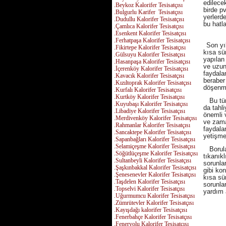
edilecek
.Beykoz Kalorifer Tesisatçısı
birde p
.Bulgurlu Karifer Tesisatçısı
yerlerde
.Dudullu Kalorifer Tesisatçısı
bu hatla
.Çamlıca Kalorifer Tesisatçısı
.Esenkent Kalorifer Tesisatçısı
.Ferhatpaşa Kalorifer Tesisatçısı
Son yıl
.Fikirtepe Kalorifer Tesisatçısı
kısa sü
.Gülsuyu Kalorifer Tesisatçısı
yapılan
.Hasanpaşa Kalorifer Tesisatçısı
ve uzun 
.İçerenköy Kalorifer Tesisatçısı
faydala
.Kavacık Kalorifer Tesisatçısı
beraber 
.Kızıltoprak Kalorifer Tesisatçısı
döşenme
.Kurfalı Kalorifer Tesisatçısı
.Kurtköy Kalorifer Tesisatçısı
Bu tür
.Kuyubaşı Kalorifer Tesisatçısı
da tahl
.Libadiye Kalorifer Tesisatçısı
önemli 
.Merdivenköy Kalorifer Tesisatçısı
ve zama
.Rahmanlar Kalorifer Tesisatçısı
faydalan
.Sancaktepe Kalorifer Tesisatçısı
yetişme
.Sapanbağları Kalorifer Tesisatçısı
.Selamiçeşme Kalorifer Tesisatçısı
Borular
.Söğütlüçeşme Kalorifer Tesisatçısı
tıkanıkl
.Sultanbeyli Kalorifer Tesisatçısı
sorunlar
.Şaşkınbakkal Kalorifer Tesisatçısı
gibi kon
.Şenesenevler Kalorifer Tesisatçısı
kısa sü
.Taşdelen Kalorifer Tesisatçısı
sorunla
.Topselvi Kalorifer Tesisatçısı
yardım a
.Uğurmumcu Kalorifer Tesisatçısı
.Zümrütevler Kalorifer Tesisatçısı
.Kayışdağı kalorifer Tesisatçısı
.Fenerbahçe Kalorifer Tesisatçısı
.Feneryolu Kalorifer Tesisatçısı