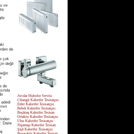
su ve
pta
ibi
aki
lerden de
ve çok
çin değil
neğin
t
de de
asında
ir
.Avcılar Hidrofor Servisi
.Cihangir Kalorifer Tesisatçısı
e adedi
.Etiler Kalorifer Tesisatçısı
rının
.Bebek Kalorifer Tesisatçısı
n
.Beşiktaş Kalorifer Tesisatı
.Ortaköy Kalorifer Tesisatçısı
rinden
.Ulus Kalorifer Tesisatçısı
r. Daire
.Nişantaşı Kalorifer Tesisatı
.Şişli Kalorifer Tesisatçısı
aj
.Boyacıköy Kalorifer Tesisatı