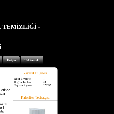
İ
TEMİZLİĞİ -
5
İletişim
Hakkımızda
Ziyaret Bilgileri
Aktif Ziyaretçi
1
Bugün Toplam
18
Toplam Ziyaret
126337
şlerinde
adar
Kalorifer Tesisatçısı
lastik
r ile
nda