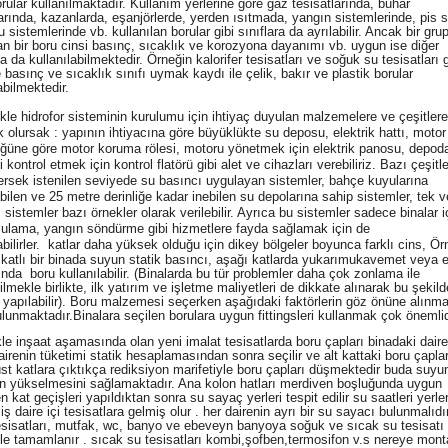
rular kullanılmaktadır. Kullanım yerlerine göre gaz tesisatlarında, buhar
larında, kazanlarda, eşanjörlerde, yerden ısıtmada, yangın sistemlerinde, pis 
 sistemlerinde vb. kullanılan borular gibi sınıflara da ayrılabilir. Ancak bir gru
lan bir boru cinsi basınç, sıcaklık ve korozyona dayanımı vb. uygun ise diğer
a da kullanılabilmektedir. Örneğin kalorifer tesisatları ve soğuk su tesisatları g
 basınç ve sıcaklık sınıfı uymak kaydı ile çelik, bakır ve plastik borular
abilmektedir.
le hidrofor sisteminin kurulumu için ihtiyaç duyulan malzemelere ve çeşitlere
 olursak : yapının ihtiyacına göre büyüklükte su deposu, elektrik hattı, motor
ğüne göre motor koruma rölesi, motoru yönetmek için elektrik panosu, depod
 kontrol etmek için kontrol flatörü gibi alet ve cihazları verebiliriz. Bazı çeşit
rsek istenilen seviyede su basıncı uygulayan sistemler, bahçe kuyularına
bilen ve 25 metre derinliğe kadar inebilen su depolarına sahip sistemler, tek 
sistemler bazı örnekler olarak verilebilir. Ayrıca bu sistemler sadece binalar i
ulama, yangın söndürme gibi hizmetlere fayda sağlamak için de
bilirler.
katlar daha yüksek olduğu için dikey bölgeler boyunca farklı cins, Ör
katlı bir binada suyun statik basıncı, aşağı katlarda yukarımukavemet veya e
ında boru kullanılabilir. (Binalarda bu tür problemler daha çok zonlama ile
lmekle birlikte, ilk yatırım ve işletme maliyetleri de dikkate alınarak bu şekil
 yapılabilir). Boru malzemesi seçerken aşağıdaki faktörlerin göz önüne alınm
ulunmaktadır.Binalara seçilen borulara uygun fittingsleri kullanmak çok önemlid
kle inşaat aşamasında olan yeni imalat tesisatlarda boru çapları binadaki dair
airenin tüketimi statik hesaplamasından sonra seçilir ve alt kattaki boru çapla
st katlara çıktıkça rediksiyon marifetiyle boru çapları düşmektedir buda suyu
in yükselmesini sağlamaktadır. Ana kolon hatları merdiven boşluğunda uygun
n kat geçişleri yapıldıktan sonra su sayaç yerleri tespit edilir su saatleri yerle
 iş daire içi tesisatlara gelmiş olur . her dairenin ayrı bir su sayacı bulunmalıdı
tesisatları, mutfak, wc, banyo ve ebeveyn banyoya soğuk ve sıcak su tesisatı
le tamamlanır . sıcak su tesisatları kombi,şofben,termosifon v.s nereye mont