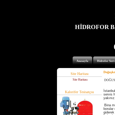
HİDROFOR B
Anasayfa
Hidrofor Servi
Doğuşke
Site Haritası
Site Haritası
DOĞUSKE
İstanbul
Kalorifer Tesisatçısı
servis 
yakınız
Bina me
borular 
giderek