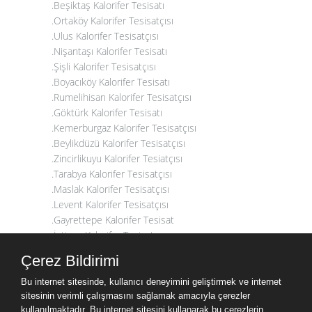
.Beşiktaş Kalorifer Tesisatı
.Ortaköy Kalorifer Tesisatçısı
.Ulus Kalorifer Tesisatçısı
.Nişantaşı Kalorifer Tesisatı
.Şişli Kalorifer Tesisatçısı
.Boyacıköy Kalorifer Tesisatı
.Rumelihisarı Kalorifer Tesisatçısı
.Göktürk Kalorifer Tesisatı
.Kemerburgaz Kalorifer Tesisatçısı
.Beylikdüzü Kalorifer Tesisatçısı
.Zincirlikuyu Kalorifer Tesiatçısı
.Tarabya Kalorifer Tesisatçısı
.Maslak Kalorifer Tesisatçısı
.Levent Kalorifer Tesisatçısı
.Gayrettepe Kalorifer Tesisat
.İstinye Kalorifer Tesisatçısı
.Arnavutköy Kalorifer Tesisatçısı
Çerez Bildirimi
.Maçka Kalorifer Tesisatçısı
.Kumburgaz Kalorifer Tesisatçısı
Bu internet sitesinde, kullanıcı deneyimini geliştirmek ve internet
.Fulya Kalorifer Tesisatı
sitesinin verimli çalışmasını sağlamak amacıyla çerezler
kullanılmaktadır. Bu internet sitesini kullanarak bu çerezlerin
.Teşvikiye Kalorifer Tesisatçısı