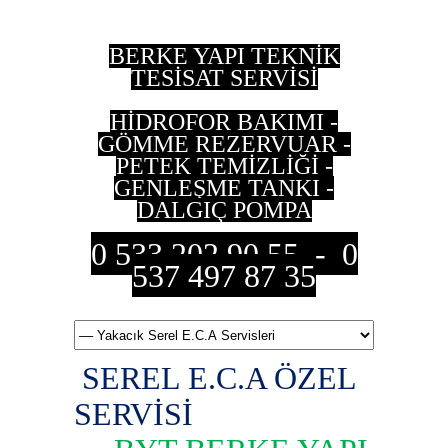
BERKE YAPI TEKNİK
TESİSAT SERVİSİ
HİDROFOR BAKIMI -
GÖMME REZERVUAR -
PETEK TEMİZLİĞİ -
GENLEŞME TANKI -
DALGIÇ POMPA
0 533 202 90 55 - 0
537 497 87 35
SEREL E.C.A ÖZEL
SERVİSİ