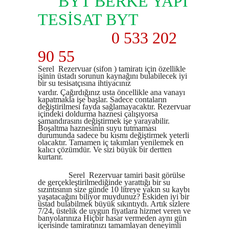
BYT BERKE YAPI
TESİSAT BYT
0 533 202
90 55
Serel Rezervuar (sifon ) tamiratı için özellikle
işinin üstadı sorunun kaynağını bulabilecek iyi
bir su tesisatçısına ihtiyacınız
vardır. Çağırdığınız usta öncellikle ana vanayı
kapatmakla işe başlar. Sadece contaların
değiştirilmesi fayda sağlamayacaktır. Rezervuar
içindeki doldurma haznesi çalışıyorsa
şamandırasını değiştirmek işe yarayabilir.
Boşaltma haznesinin suyu tutmaması
durumunda sadece bu kısmı değiştirmek yeterli
olacaktır. Tamamen iç takımları yenilemek en
kalıcı çözümdür. Ve sizi büyük bir dertten
kurtarır.
Serel Rezervuar tamiri basit görülse
de gerçekleştirilmediğinde yarattığı bir su
sızıntısının size günde 10 litreye yakın su kaybı
yaşatacağını biliyor muydunuz? Eskiden iyi bir
üstad bulabilmek büyük sıkıntıydı. Artık sizlere
7/24, üstelik de uygun fiyatlara hizmet veren ve
banyolarınıza Hiçbir hasar vermeden aynı gün
içerisinde tamiratınızı tamamlayan deneyimli