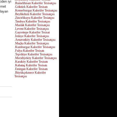
iden iyi
.Rumelihisarı Kalorifer Tesisatçısı
izmet
.Göktürk Kalorifer Tesisatı
.Kemerburgaz Kalorifer Tesisatçısı
mlayan
.Beylikdüzü Kalorifer Tesisatçısı
.Zincirlikuyu Kalorifer Tesiatçısı
.Tarabya Kalorifer Tesisatçısı
.Maslak Kalorifer Tesisatçısı
.Levent Kalorifer Tesisatçısı
.Gayrettepe Kalorifer Tesisat
.İstinye Kalorifer Tesisatçısı
.Arnavutköy Kalorifer Tesisatçısı
.Maçka Kalorifer Tesisatçısı
.Kumburgaz Kalorifer Tesisatçısı
.Fulya Kalorifer Tesisatı
.Teşvikiye Kalorifer Tesisatçısı
.Mecidiyeköy Kalorifer Tesisatçısı
.Karaköy Kalorifer Tesisatı
.Kabataş Kalorifer Tesisatı
.Emirgan Kalorifer Tesisatı
.Büyükçekmece Kalorifer
Tesisatçısı