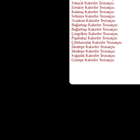
.Yakacık Kalorifer Tesisatçısı
.Erenköy Kalorifer Tesisatçısı
.Kalamış Kalorifer Tesisatçısı
.Selimiye Kalorifer Tesisatçısı
.Acarkent Kalorifer Tesisatçısı
.Bağlarbaşı Kalorifer Tesisatçısı
.Bağlarbaşı Kalorifer Tesisatçısı
.Çengelköy Kalorifer Tesisatçısı
.Paşabahçe Kalorifer Tesisatçısı
.Çiftehavuzlar Kalorifer Tesisatçısı
.İdealtepe Kalorifer Tesisatçısı
.İdealtepe Kalorifer Tesisatçısı
.Soğanlık Kalorifer Tesisatçısı
.Göztepe Kalorifer Tesisatçısı