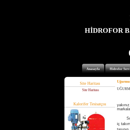
HİDROFOR B
Anasayfa
Hidrofor Servi
Uğurmum
Site Haritası
UĞURMU
Site Haritası
Her mod
Kalorifer Tesisatçısı
yakınız.
markala
Su
iç takı
taşının