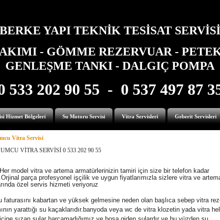
BERKE YAPI TEKNİK TESİSAT SERVİS
AKIMI - GÖMME REZERVUAR - PETEK 
GENLEŞME TANKI - DALGIÇ POMPA
0 533 202 90 55 - 0 537 497 87 3
si Hizmet Bölgeleri
Su Motoru Servisi
Vitra Servisleri
Geberit Servisleri
cu Vitra Servisi
MCU VİTRA SERVİSİ 0 533 202 90 55
el vitra ve artema armatürlerinizin tamiri için size bir telefon kadar
Orjinal parça profesyonel işçilik ve uygun fiyatlarımızla sizlere vitra ve artem
rında özel servis hizmeti veriyoruz
 faturasını kabartan ve yüksek gelmesine neden olan başlıca sebep vitra rez
mının yarattığı su kaçaklarıdır.banyoda veya wc de vitra klozetin yada vitra he
 içine sızan sular harcamadığımız ve boşa giden sulardır ve bu yüzden su