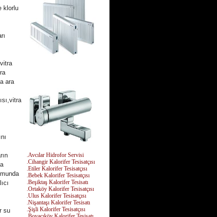
 klorlu
rı
itra
ra
a ara
ısı,vitra
ını
rın
.Avcılar Hidrofor Servisi
.Cihangir Kalorifer Tesisatçısı
sa
.Etiler Kalorifer Tesisatçısı
rumunda
.Bebek Kalorifer Tesisatçısı
.Beşiktaş Kalorifer Tesisatı
lıcı
.Ortaköy Kalorifer Tesisatçısı
.Ulus Kalorifer Tesisatçısı
.Nişantaşı Kalorifer Tesisatı
.Şişli Kalorifer Tesisatçısı
r su
.Boyacıköy Kalorifer Tesisatı