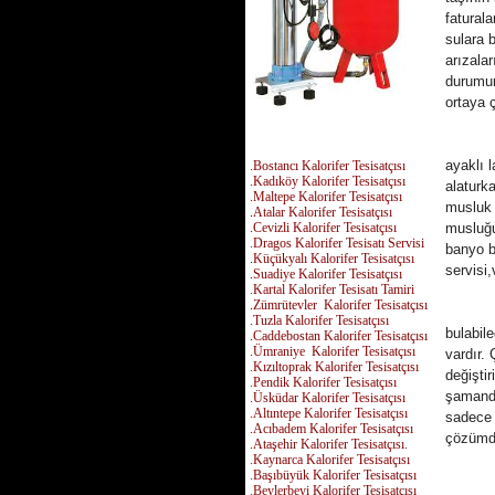
faturala
sulara 
arızala
durumun
ortaya ç
Vitra r
ayaklı 
.Bostancı Kalorifer Tesisatçısı
.Kadıköy Kalorifer Tesisatçısı
alaturk
.Maltepe Kalorifer Tesisatçısı
musluk 
.
Atalar Kalorifer Tesisatçısı
.Cevizli Kalorifer Tesisatçısı
musluğu 
.Dragos Kalorifer Tesisatı Servisi
banyo ba
.
Küçükyalı Kalorifer Tesisatçısı
servisi
.
Suadiye Kalorifer Tesisatçısı
.Kartal Kalorifer Tesisatı Tamiri
.
Zümrütevler Kalorifer Tesisatçısı
Vitra R
.Tuzla Kalorifer Tesisatçısı
bulabile
.
Caddebostan Kalorifer Tesisatçısı
.Ümraniye Kalorifer Tesisatçısı
vardır.
.Kızıltoprak Kalorifer Tesisatçısı
değişti
.Pendik Kalorifer Tesisatçısı
şamandı
.Üsküdar Kalorifer Tesisatçısı
.Altıntepe Kalorifer Tesisatçısı
sadece 
.Acıbadem Kalorifer Tesisatçısı
çözümdür
.Ataşehir Kalorifer Tesisatçısı
.
.
Kaynarca Kalorifer Tesisatçısı
.Başıbüyük Kalorifer Tesisatçısı
Vitra R
.Beylerbeyi Kalorifer Tesisatçısı