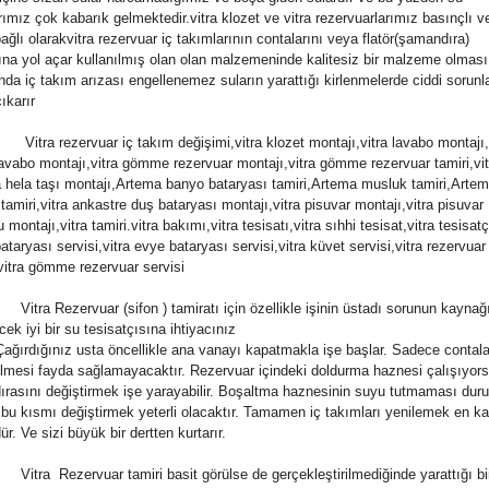
rımız çok kabarık gelmektedir.vitra klozet ve vitra rezervuarlarımız basınçlı ve
bağlı olarakvitra rezervuar iç takımlarının contalarını veya flatör(şamand
ıra)
rına yol açar kullanılmış olan olan malzemeninde kalitesiz bir malzeme olması
da iç takım arızası engellenemez suların yarattığı kirlenmelerde ciddi sorunla
ıkarır
ezervuar iç takım değişimi,vitra klozet montajı,vitra lavabo montajı,v
lavabo montajı,vitra gömme rezervuar montajı,vitra gömme rezervuar tamiri,vit
a hela taşı montajı,Artema banyo bataryası tamiri,Artema musluk tamiri,Artem
tamiri,vitra ankastre duş bataryası montajı,vitra pisuvar montajı,vitra pisuvar
montajı,vitra tamiri.vitra bakımı,vitra tesisatı,vitra sıhhi tesisat,vitra tesisatç
taryası servisi,vitra evye bataryası servisi,vitra küvet servisi,vitra rezervuar
,vitra gömme rezervuar servisi
ezervuar (sifon ) tamiratı için özellikle işinin üstadı sorunun kaynağ
cek iyi bir su tesisatçısına ihtiyacınız
 Çağırdığınız usta öncellikle ana vanayı kapatmakla işe başlar. Sadece contala
rilmesi fayda sağlamayacaktır. Rezervuar içindeki doldurma haznesi çalışıyor
rasını değiştirmek işe yarayabilir. Boşaltma haznesinin suyu tutmaması du
bu kısmı değiştirmek yeterli olacaktır. Tamamen iç takımları yenilemek en ka
. Ve sizi büyük bir dertten kurtarır.
ezervuar tamiri basit görülse de gerçekleştirilmediğinde yarattığı bi