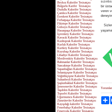
sızıntı
.Beykoz Kalorifer Tesisatçısı
.Bulgurlu Karifer Tesisatçısı
bir üsta
.Dudullu Kalorifer Tesisatçısı
veren v
.Çamlıca Kalorifer Tesisatçısı
deneyiml
.Esenkent Kalorifer Tesisatçısı
.Ferhatpaşa Kalorifer Tesisatçısı
.Fikirtepe Kalorifer Tesisatçısı
Sizlerd
.Gülsuyu Kalorifer Tesisatçısı
yaşamad
.Hasanpaşa Kalorifer Tesisatçısı
.İçerenköy Kalorifer Tesisatçısı
.Kavacık Kalorifer Tesisatçısı
.Kızıltoprak Kalorifer Tesisatçısı
.Kurfalı Kalorifer Tesisatçısı
.Kurtköy Kalorifer Tesisatçısı
.Kuyubaşı Kalorifer Tesisatçısı
.Libadiye Kalorifer Tesisatçısı
.Merdivenköy Kalorifer Tesisatçısı
.Rahmanlar Kalorifer Tesisatçısı
.Sancaktepe Kalorifer Tesisatçısı
.Sapanbağları Kalorifer Tesisatçısı
.Selamiçeşme Kalorifer Tesisatçısı
.Söğütlüçeşme Kalorifer Tesisatçısı
.Sultanbeyli Kalorifer Tesisatçısı
.Şaşkınbakkal Kalorifer Tesisatçısı
.Şenesenevler Kalorifer Tesisatçısı
Yorumlar
.Taşdelen Kalorifer Tesisatçısı
.Topselvi Kalorifer Tesisatçısı
.Uğurmumcu Kalorifer Tesisatçısı
Pa
.Zümrütevler Kalorifer Tesisatçısı
.Kayışdağı kalorifer Tesisatçısı
.Fenerbahçe Kalorifer Tesisatçısı
.Feneryolu Kalorifer Tesisatçısı