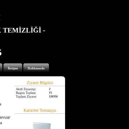
İ
TEMİZLİĞİ -
5
İletişim
Hakkımızda
Ziyaret Bilgileri
Aktif Ziyaretçi
2
Bugün Toplam
15
Toplam Ziyaret
126334
a
Kalorifer Tesisatçısı
ervuar
la