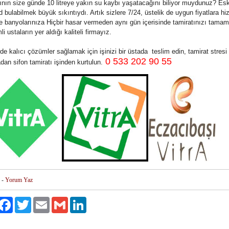
sının size günde 10 litreye yakın su kaybı yaşatacağını biliyor muydunuz? Esk
d bulabilmek büyük sıkıntıydı. Artık sizlere 7/24, üstelik de uygun fiyatlara h
e banyolarınıza Hiçbir hasar vermeden aynı gün içerisinde tamiratınızı tama
i ustaların yer aldığı kaliteli firmayız.
e kalıcı çözümler sağlamak için işinizi bir üstada teslim edin, tamirat stresi
0 533 202 90 55
an sifon tamiratı işinden kurtulun.
-
Yorum Yaz
ylaş
Facebook
Twitter
Email
Gmail
LinkedIn