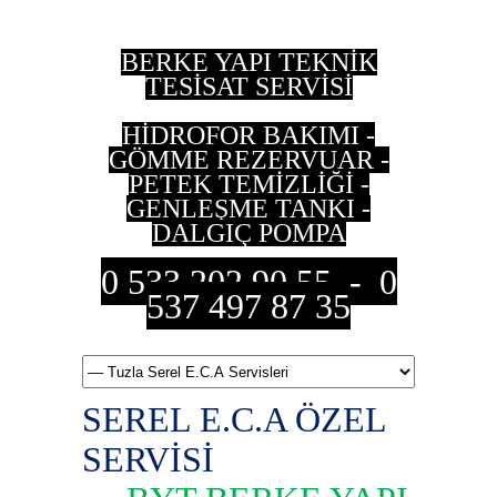
BERKE YAPI TEKNİK
TESİSAT SERVİSİ
HİDROFOR BAKIMI -
GÖMME REZERVUAR -
PETEK TEMİZLİĞİ -
GENLEŞME TANKI -
DALGIÇ POMPA
0 533 202 90 55 - 0
537 497 87 35
SEREL E.C.A ÖZEL
SERVİSİ