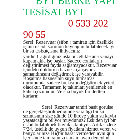
BYT BERKE YAPI
TESİSAT BYT
0 533 202
90 55
Serel Rezervuar (sifon ) tamiratı için özellikle
işinin üstadı sorunun kaynağını bulabilecek iyi
bir su tesisatçısına ihtiyacınız
vardır. Çağırdığınız usta öncellikle ana vanayı
kapatmakla işe başlar. Sadece contaların
değiştirilmesi fayda sağlamayacaktır. Rezervuar
içindeki doldurma haznesi çalışıyorsa
şamandırasını değiştirmek işe yarayabilir.
Boşaltma haznesinin suyu tutmaması
durumunda sadece bu kısmı değiştirmek yeterli
olacaktır. Tamamen iç takımları yenilemek en
kalıcı çözümdür. Ve sizi büyük bir dertten
kurtarır.
Serel Rezervuar tamiri basit görülse
de gerçekleştirilmediğinde yarattığı bir su
sızıntısının size günde 10 litreye yakın su kaybı
yaşatacağını biliyor muydunuz? Eskiden iyi bir
üstad bulabilmek büyük sıkıntıydı. Artık sizlere
7/24, üstelik de uygun fiyatlara hizmet veren ve
banyolarınıza Hiçbir hasar vermeden aynı gün
içerisinde tamiratınızı tamamlayan deneyimli