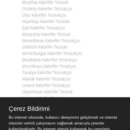
.Beşiktaş Kalorifer Tesisatı
.Ortaköy Kalorifer Tesisatçısı
.Ulus Kalorifer Tesisatçısı
.Nişantaşı Kalorifer Tesisatı
.Şişli Kalorifer Tesisatçısı
.Boyacıköy Kalorifer Tesisatı
.Rumelihisarı Kalorifer Tesisatçısı
.Göktürk Kalorifer Tesisatı
.Kemerburgaz Kalorifer Tesisatçısı
.Beylikdüzü Kalorifer Tesisatçısı
.Zincirlikuyu Kalorifer Tesiatçısı
.Tarabya Kalorifer Tesisatçısı
.Maslak Kalorifer Tesisatçısı
.Levent Kalorifer Tesisatçısı
.Gayrettepe Kalorifer Tesisat
.İstinye Kalorifer Tesisatçısı
.Arnavutköy Kalorifer Tesisatçısı
Çerez Bildirimi
.Maçka Kalorifer Tesisatçısı
.Kumburgaz Kalorifer Tesisatçısı
Bu internet sitesinde, kullanıcı deneyimini geliştirmek ve internet
.Fulya Kalorifer Tesisatı
sitesinin verimli çalışmasını sağlamak amacıyla çerezler
kullanılmaktadır. Bu internet sitesini kullanarak bu çerezlerin
.Teşvikiye Kalorifer Tesisatçısı