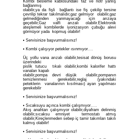
Kombi besleme kablosundaki faz ve nötr yanlış
bağlanmış
olabilir,ya da fişli bağlantı ise fiş çekilip tersine
çevrilip tekrar takılmalıdır,gaz gelmiyor olabilir,gaz
gelmediğinden yanmayacağı için arızaya
geçebilir,Gaz valfi arızalı olabilir.Elektronik
ateşlemeli kombilerde iyonizasyon çubuğu alevi
görmüyor yada kopmuş olabilir!
• Servisinize başvurmalısınız!
• Kombi çalışıyor petekler ısınmıyor….
Üç yollu vana arızalı olabilir,tesisat dönüş borusu
üzerindeki
pislik tutucu tıkalı olabilir,kombi kalorifer hattı
vanaları kapalı
olabilir,pompa devri düşük olabilir,pompanın
temizlenmesi gerekebilir,reglaj (yakındaki
peteklerin vanalarının kısılması) ayarı yapılması
gerekebilir
• Servisinize başvurmalısınız!
• Sıcaksuyu açınca kombi çalışmıyor…..
Akış anahtarı çalışmıyor olabilir,diyafram delinmiş
olabilir,sıcaksu emniyet termostatı atmış
olabilir,Kireçlenmeden sebep iç tamir takımları takılı
kalmış olabilir!
• Servisinize başvurmalısınız!