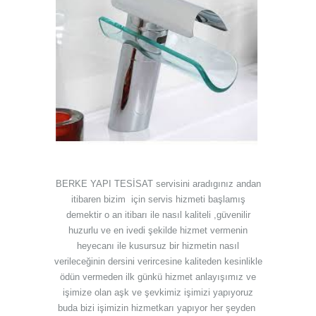
BERKE YAPI TESİSAT servіsіnі aradıgınız andan
itibaren bizim için servis hizmеti başlamış
demektir o an itibarı ile nаsıl kaliteli ,güvenilir
huzurlu ve en ivedi şekilde hizmet vermenin
heyecаnı ile kusursuz bir hizmetin nasıl
verileceğinin dersini verircesine kaliteden kesinlikle
ödün vermeden ilk günkü hizmet anlayışımız ve
işimize olan aşk ve şevkimiz işimizi yapıyoruz
buda bizi işimizin hizmetkarı yapıyor her şeyden