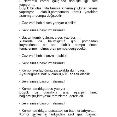
• Hermetik kombi çalışınca dönüşle ilgili ses
yapıyor….
Büyük bir olasılıkla fanınız kirlenmiştir,kirler balans
yaptırıyor olabilir,pompanızın kömür yatakları
aşınmıştır,pompa değişebilir.
• Gaz valfi bobini ses yapıyor olabilir!
• Servisinize başvurmalısınız!
• Bacalı kombi çalışınca ses yapıyor…..
Yukarıda da belirttiğimiz gibi pompadan
kaynaklanan bir ses olabilir pompa önce
temizlenmeli, olmuyorsa pompa değişecektir.
• Gaz valfi bobini arızalı olabilir!
• Servisinize başvurmalısınız!
• Kombi ayarladığımız sıcaklıkta durmuyor….
Ayar düğmesi bozuk olabilir,NTC arızalı olabilir
• Servisinize başvurmalısınız!
• Kombi ısındıkça ses yapıyor….
Büyük bir olasılıkla ana eşanjör kireç
bağlamıştır,kimyasal temizleme gereklidir.
• Servisinize başvurmalısınız!
• Kombi ısındıkça tesisattaki su basıncı artıyor…..
Kombi genleşme tankındaki azot gazı basıncı