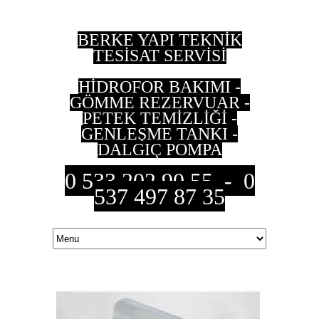
BERKE YAPI TEKNİK
TESİSAT SERVİSİ
HİDROFOR BAKIMI -
GÖMME REZERVUAR -
PETEK TEMİZLİĞİ -
GENLEŞME TANKI -
DALGIÇ POMPA
0 533 202 90 55 - 0
537 497 87 35