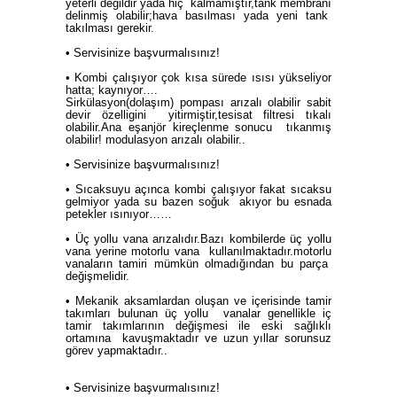
yeterli değildir yada hiç kalmamıştır,tank membranı
delinmiş olabilir;hava basılması yada yeni tank
takılması gerekir.
• Servisinize başvurmalısınız!
• Kombi çalışıyor çok kısa sürede ısısı yükseliyor
hatta; kaynıyor….
Sirkülasyon(dolaşım) pompası arızalı olabilir sabit
devir özelligini yitirmiştir,tesisat filtresi tıkalı
olabilir.Ana eşanjör kireçlenme sonucu tıkanmış
olabilir! modulasyon arızalı olabilir..
• Servisinize başvurmalısınız!
• Sıcaksuyu açınca kombi çalışıyor fakat sıcaksu
gelmiyor yada su bazen soğuk akıyor bu esnada
petekler ısınıyor……
• Üç yollu vana arızalıdır.Bazı kombilerde üç yollu
vana yerine motorlu vana kullanılmaktadır.motorlu
vanaların tamiri mümkün olmadığından bu parça
değişmelidir.
• Mekanik aksamlardan oluşan ve içerisinde tamir
takımları bulunan üç yollu vanalar genellikle iç
tamir takımlarının değişmesi ile eski sağlıklı
ortamına kavuşmaktadır ve uzun yıllar sorunsuz
görev yapmaktadır..
• Servisinize başvurmalısınız!