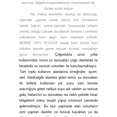
önce siz değerli müşterilerimizin memnuniyeti de
bizleri mutlu ediyor
Her marka kombinin montaj ve demontaj
işlerinde ,garanti süresi bitmiş tüm kombilerin
teknik bakım ,servis,tamiratı konusunda yılların
vermiş olduğu yüksek tecrübeyle bostancı semtinin
sakinlerine hem alaylı hem mektepli yıllardır
BERKE YAPI TESİSAT olarak hem kombi hem
hidrafor hemde genel tesisat hizmeti vermekten
gurur duyuyoruz.
Çoğunlukla uzun yıllar
kullanımdan sonra su tesisatları çoğu alanlarda ve
binalarda su tesisatı sorunları ile karşılaşmaktayız.
Tüm toplu kullanım alanlarına örneğin(ev, işyeri,
otel, fabrika)gibi alanlara gelen temiz su tesisatları
ile birlikte kullanılan pis suyu yani borular
aracılığıyla giden tahliye suyu adı verilen su tesisat
gidiş hatlarının su tesisatları ise farklı şekilde tıkalı
bölgelerini nokta tespiti yapıp minimum zamanda
gidermekteyiz. Bu tarz yapılarda olan sorunların
yeni yapılan daireler ve tesisat kaçakları ya da