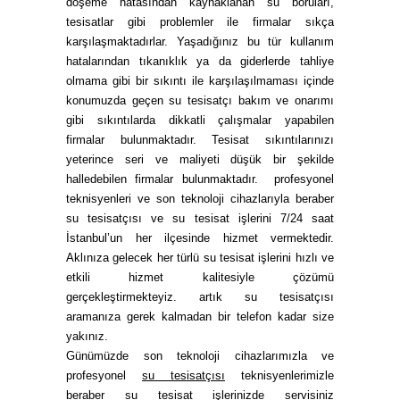
döşeme hatasından kaynaklanan su boruları,
tesisatlar gibi problemler ile firmalar sıkça
karşılaşmaktadırlar. Yaşadığınız bu tür kullanım
hatalarından tıkanıklık ya da giderlerde tahliye
olmama gibi bir sıkıntı ile karşılaşılmaması içinde
konumuzda geçen su tesisatçı bakım ve onarımı
gibi sıkıntılarda dikkatli çalışmalar yapabilen
firmalar bulunmaktadır. Tesisat sıkıntılarınızı
yeterince seri ve maliyeti düşük bir şekilde
halledebilen firmalar bulunmaktadır.
profesyonel
teknisyenleri ve son teknoloji cihazlarıyla beraber
su tesisatçısı ve su tesisat işlerini 7/24 saat
İstanbul’un her ilçesinde hizmet vermektedir.
Aklınıza gelecek her türlü su tesisat işlerini hızlı ve
etkili hizmet kalitesiyle çözümü
gerçekleştirmekteyiz. artık su tesisatçısı
aramanıza gerek kalmadan bir telefon kadar size
yakınız.
Günümüzde son teknoloji cihazlarımızla ve
profesyonel
su tesisatçısı
teknisyenlerimizle
beraber su tesisat işlerinizde servisiniz