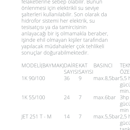
felaketlerine sebep olabilir. Bunun
önlenmesi için elektrikli su seviye
şalterleri kullanılabilir. Son olarak da
hidrofor sistemi her elektrik, su
tesisatçısı ya da tamircisinin
anlayacağı bir iş olmamakla beraber,
işinde ehil olmayan kişiler tarafından
yapılacak müdahaleler çok tehlikeli
sonuçlar doğurabilmektedir.
MODELİ(BAYMAK)
DAİRE
KAT
BASINCI
TEK
SAYISI
SAYISI
ÖZE
1K 90/100
36
9
max.8,5bar
5,5
güc
min.
1K 55/100
24
7
max.6bar
3hp
güc
min 
JET 251 T - M
14
7
max.5,5bar
2,5
gücü
tan