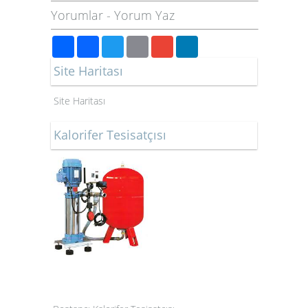
Yorumlar
-
Yorum Yaz
Paylaş
Facebook
Twitter
Email
Gmail
LinkedIn
Site Haritası
Site Haritası
Kalorifer Tesisatçısı