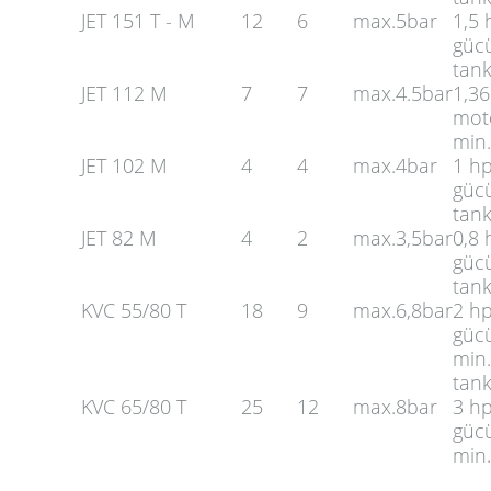
JET 151 T - M
12
6
max.5bar
1,5
gücü
tan
JET 112 M
7
7
max.4.5bar
1,36
mot
min.
JET 102 M
4
4
max.4bar
1 h
gücü
tan
JET 82 M
4
2
max.3,5bar
0,8
gücü
tan
KVC 55/80 T
18
9
max.6,8bar
2 h
güc
min.
tan
KVC 65/80 T
25
12
max.8bar
3 h
güc
min.