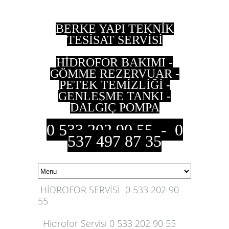
BERKE YAPI TEKNİK
TESİSAT SERVİSİ
HİDROFOR BAKIMI -
GÖMME REZERVUAR -
PETEK TEMİZLİĞİ -
GENLEŞME TANKI -
DALGIÇ POMPA
0 533 202 90 55 - 0
537 497 87 35
HİDROFOR SERVİSİ 0 533 202 90
55
Hidrofor Servisi 0 533 202 90 55