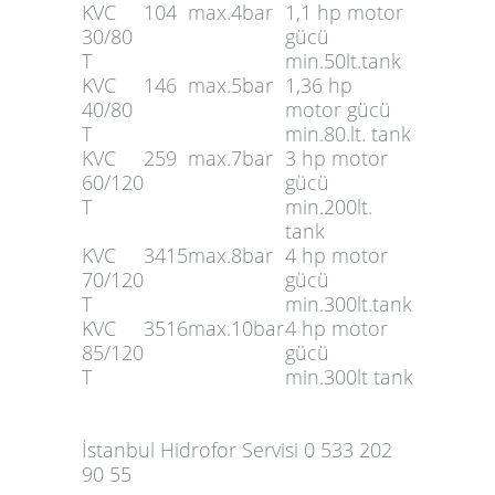
KVC
10
4
max.4bar
1,1 hp motor
30/80
gücü
T
min.50lt.tank
KVC
14
6
max.5bar
1,36 hp
40/80
motor gücü
T
min.80.lt. tank
KVC
25
9
max.7bar
3 hp motor
60/120
gücü
T
min.200lt.
tank
KVC
34
15
max.8bar
4 hp motor
70/120
gücü
T
min.300lt.tank
KVC
35
16
max.10bar
4 hp motor
85/120
gücü
T
min.300lt tank
İstanbul Hidrofor Servisi 0 533 202
90 55